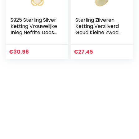
S925 Sterling Silver
Sterling Zilveren
Ketting Vrouwelijke
Ketting Verzilverd
Inleg Nefrite Doos
Goud Kleine Zwaan
Hanger Chinese
Nefrietsteen
Natie Court Stijl
Onsterfelijk
Klassieke Ketting,
Vrouwelijk
€
30.96
€
27.45
gouden nefriet,
Temperament
Sterling zilver
Klassieke
Verfraaiing Roze
Ketting, gouden
nefriet, Sterling
zilver