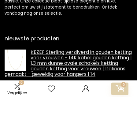
passie. Onze collectie biedt tijdloze elegantie en luxe,
perfect om uw stijlstatement te benadrukken. Ontdek
vandaag nog onze selectie.
nieuwste producten
KEZEF Sterling verzilverd in gouden ketting
voor vrouwen - 14K kabel gouden ketting |
1,3 mm dunne ovale schakels ketting
gouden ketting voor vrouwen | Italiaans
gemaakt - geweldig voor hangers | 14
€
9.98
0
0
Vergelijken
Miore Sieraad dames halsketting met
hanger edelsteen geboortesteen
saffier/robijn/smaragd ketting van
geelgoud 14 karaat / 585 goud- 45 cm
€
230.00