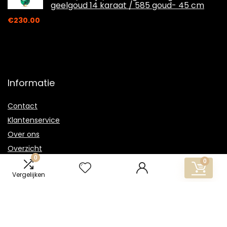
geelgoud 14 karaat / 585 goud- 45 cm
€
230.00
Informatie
Contact
Klantenservice
Over ons
Overzicht
0
Onze webshops
0
Vergelijken
Vacature
Blogs
Privacybeleid
Adverteren