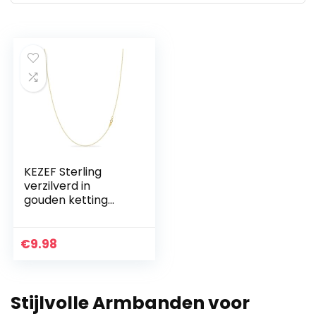
KEZEF Sterling
verzilverd in
gouden ketting
voor vrouwen – 14K
kabel gouden
ketting | 1,3 mm
€
9.98
dunne ovale
schakels ketting
gouden ketting
Stijlvolle Armbanden voor
voor vrouwen |
Italiaans gemaakt