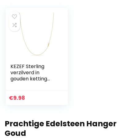
KEZEF Sterling
verzilverd in
gouden ketting
voor vrouwen – 14K
kabel gouden
ketting | 1,3 mm
€
9.98
dunne ovale
schakels ketting
gouden ketting
Prachtige Edelsteen Hanger
voor vrouwen |
Italiaans gemaakt
Goud
– geweldig voor