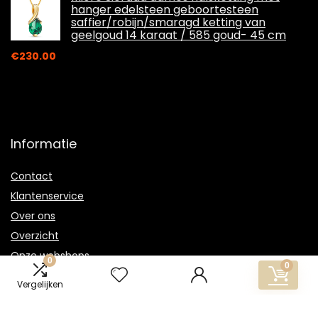
hanger edelsteen geboortesteen
saffier/robijn/smaragd ketting van
geelgoud 14 karaat / 585 goud- 45 cm
€
230.00
Informatie
Contact
Klantenservice
Over ons
Overzicht
Onze webshops
0
0
Vacature
Vergelijken
Blogs
Privacybeleid