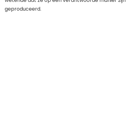
wetende dat ze op een verantwoorde manier zijn
geproduceerd.