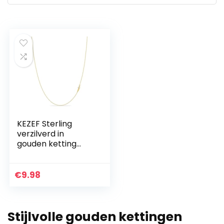
KEZEF Sterling
verzilverd in
gouden ketting
voor vrouwen – 14K
kabel gouden
ketting | 1,3 mm
€
9.98
dunne ovale
schakels ketting
gouden ketting
Stijlvolle gouden kettingen
voor vrouwen |
Italiaans gemaakt