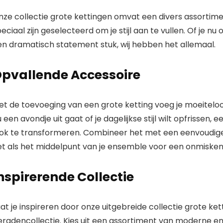
gemaakt –
geweldig voor
nze collectie grote kettingen omvat een divers assortim
hangers | 14
eciaal zijn geselecteerd om je stijl aan te vullen. Of je n
en dramatisch statement stuk, wij hebben het allemaal.
pvallende Accessoire
t de toevoeging van een grote ketting voeg je moeiteloos
 een avondje uit gaat of je dagelijkse stijl wilt opfrissen,
ok te transformeren. Combineer het met een eenvoudige ou
et als het middelpunt van je ensemble voor een onmisken
nspirerende Collectie
at je inspireren door onze uitgebreide collectie grote ke
eradencollectie. Kies uit een assortiment van moderne en 