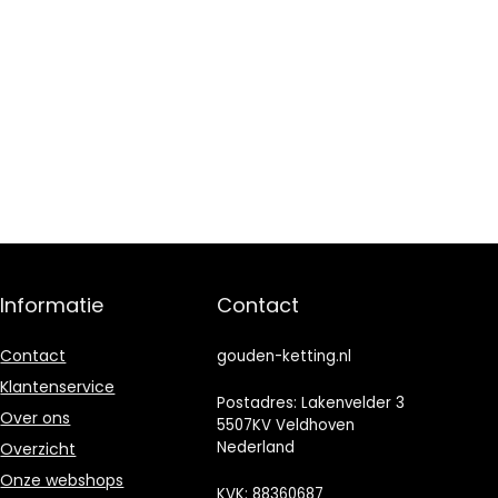
Informatie
Contact
Contact
gouden-ketting.nl
Klantenservice
Postadres: Lakenvelder 3
Over ons
5507KV Veldhoven
Nederland
Overzicht
Onze webshops
KVK: 88360687