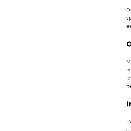
O
sp
e
O
Me
nu
lo
h
I
La
si