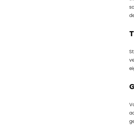
s
de
T
St
v
ei
G
V
ac
ge