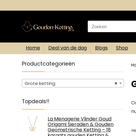
Search
for:
Home
Deal van de dag
Blogs
Shop
Productcategorieën
H
G
Grote ketting
×
Topdeals!!
On
nu
La Menagerie Vlinder Goud
Origami Sieraden & Gouden
Geometrische Ketting – 18
He
karaats gouden Ketting &