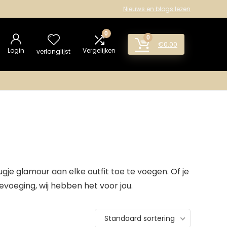
Nieuws en blogs lezen
0
0
€
0.00
Login
Vergelijken
verlanglijst
gje glamour aan elke outfit toe te voegen. Of je
evoeging, wij hebben het voor jou.
Standaard sortering