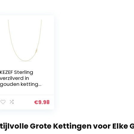
KEZEF Sterling
verzilverd in
gouden ketting
voor vrouwen –
14K kabel gouden
ketting | 1,3 mm
€
9.98
dunne ovale
schakels ketting
gouden ketting
tijlvolle Grote Kettingen voor Elke
voor vrouwen |
Italiaans