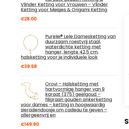
Vlinder Ketting voor Vrouwen – Vlinder
Ketting voor Meisjes & Origami Ketting
€
28.00
Purelei® Lele Damesketting van
duurzaam roestvrij staal,
waterdichte ketting met
hanger, lengte 42,5 cm,
halsketting voor je individuele look
€
39.58
Orovi – Halsketting met
hartvormige hanger van 9
karaat (375) geelgoud –
filigraan gouden ankerketting
voor dames – ketting in hoogwaardig
sieradendoosje om cadeau te geven –
allergeenvrij en
S
€
149.90