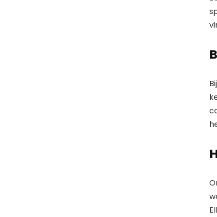
sp
vi
B
B
ke
co
he
O
w
El