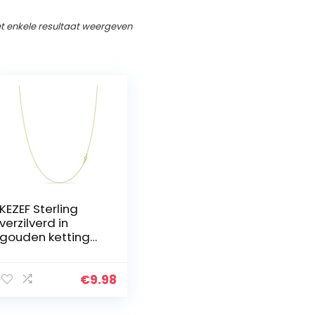
t enkele resultaat weergeven
KEZEF Sterling
verzilverd in
gouden ketting
voor vrouwen –
14K kabel gouden
ketting | 1,3 mm
€
9.98
dunne ovale
schakels ketting