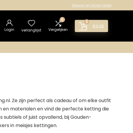
Nieuws en blogs lezen
0
0
€
0.00
Login
Vergelijken
verlanglijst
.nl. Ze zijn perfect als cadeau of om elke outfit
n en materialen en vind de perfecte ketting die
 subtiels of juist opvallend, bij Gouden-
ekers in meisjes kettingen.