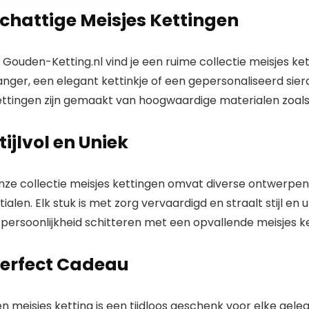
gouden ketting
chattige Meisjes Kettingen
voor vrouwen |
Italiaans
gemaakt –
geweldig voor
j Gouden-Ketting.nl vind je een ruime collectie meisjes k
hangers | 14
nger, een elegant kettinkje of een gepersonaliseerd sier
ettingen zijn gemaakt van hoogwaardige materialen zoals 
tijlvol en Uniek
nze collectie meisjes kettingen omvat diverse ontwerpen
itialen. Elk stuk is met zorg vervaardigd en straalt stijl en 
 persoonlijkheid schitteren met een opvallende meisjes k
erfect Cadeau
n meisjes ketting is een tijdloos geschenk voor elke gele