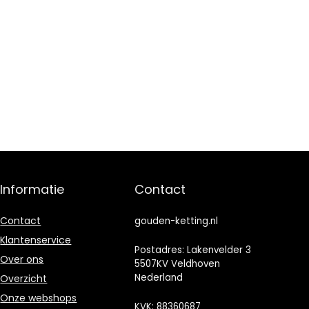
Informatie
Contact
Contact
gouden-ketting.nl
Klantenservice
Postadres: Lakenvelder 3
Over ons
5507KV Veldhoven
Nederland
Overzicht
Onze webshops
KVK: 88360687