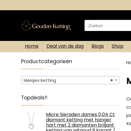
Search
for:
Home
Deal van de dag
Blogs
Shop
Productcategorieën
H
M
Meisjes ketting
×
Topdeals!!
On
co
Miore Sieraden dames 0,04 Ct
jo
diamant ketting met hanger
Ke
hart met 2 diamanten briljant
ketting van witgoud 9 karaat /