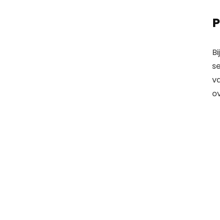
P
Bi
se
v
ov