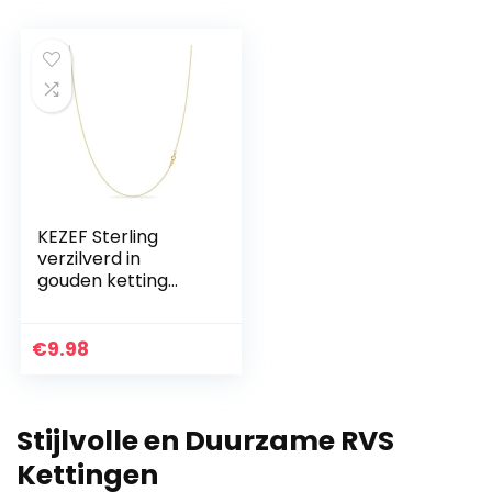
KEZEF Sterling
verzilverd in
gouden ketting
voor vrouwen – 14K
kabel gouden
ketting | 1,3 mm
€
9.98
dunne ovale
schakels ketting
gouden ketting
Stijlvolle en Duurzame RVS
voor vrouwen |
Italiaans gemaakt
Kettingen
– geweldig voor