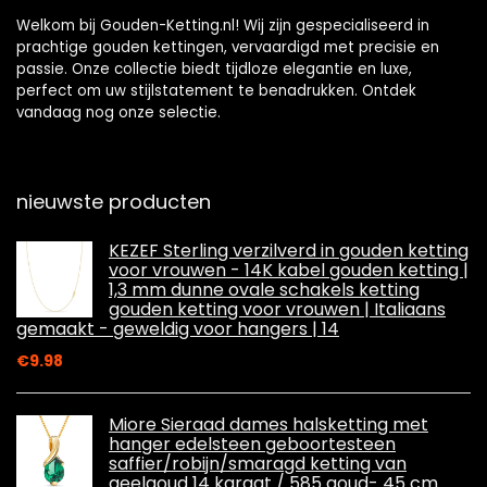
Welkom bij Gouden-Ketting.nl! Wij zijn gespecialiseerd in
prachtige gouden kettingen, vervaardigd met precisie en
passie. Onze collectie biedt tijdloze elegantie en luxe,
perfect om uw stijlstatement te benadrukken. Ontdek
vandaag nog onze selectie.
nieuwste producten
KEZEF Sterling verzilverd in gouden ketting
voor vrouwen - 14K kabel gouden ketting |
1,3 mm dunne ovale schakels ketting
gouden ketting voor vrouwen | Italiaans
gemaakt - geweldig voor hangers | 14
€
9.98
Miore Sieraad dames halsketting met
hanger edelsteen geboortesteen
saffier/robijn/smaragd ketting van
geelgoud 14 karaat / 585 goud- 45 cm