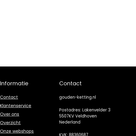
Informatie
Contact
Contact
gouden-ketting.nl
Klantenservice
Postadres: Lakenvelder 3
Over ons
5507KV Veldhoven
Nederland
Overzicht
Onze webshops
KVK: 88360687