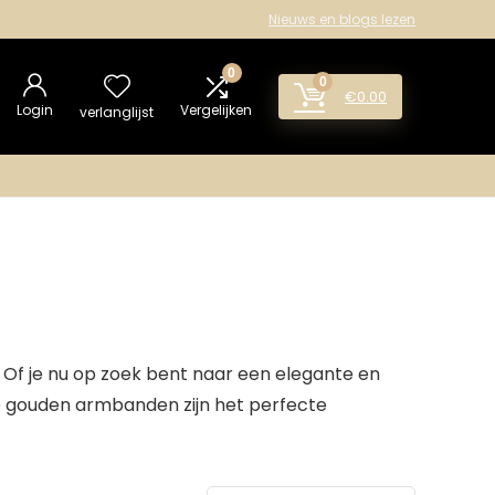
Nieuws en blogs lezen
0
0
€
0.00
Login
Vergelijken
verlanglijst
 Of je nu op zoek bent naar een elegante en
ze gouden armbanden zijn het perfecte