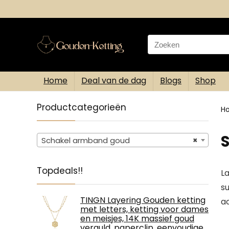
Search
for:
Home
Deal van de dag
Blogs
Shop
Productcategorieën
H
Schakel armband goud
×
Topdeals!!
L
s
TINGN Layering Gouden ketting
ac
met letters, ketting voor dames
en meisjes, 14K massief goud
verguld, paperclip, eenvoudige