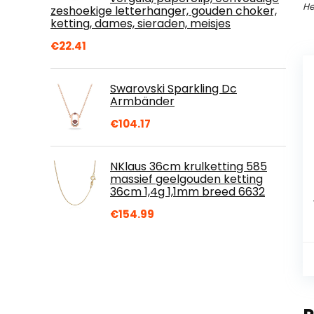
He
zeshoekige letterhanger, gouden choker,
ketting, dames, sieraden, meisjes
€
22.41
Swarovski Sparkling Dc
Armbänder
€
104.17
NKlaus 36cm krulketting 585
massief geelgouden ketting
36cm 1,4g 1,1mm breed 6632
€
154.99