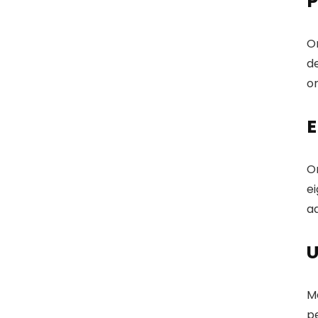
P
O
de
on
E
On
ei
aa
U
M
pe