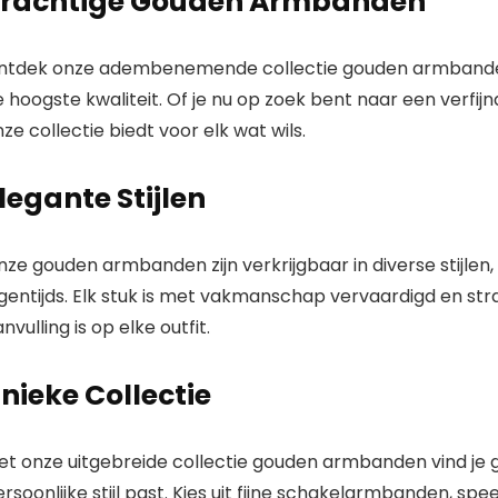
rachtige Gouden Armbanden
voor vrouwen |
Italiaans
gemaakt –
geweldig voor
ntdek onze adembenemende collectie gouden armbanden
hangers | 14
 hoogste kwaliteit. Of je nu op zoek bent naar een verfi
ze collectie biedt voor elk wat wils.
legante Stijlen
ze gouden armbanden zijn verkrijgbaar in diverse stijlen,
gentijds. Elk stuk is met vakmanschap vervaardigd en str
nvulling is op elke outfit.
nieke Collectie
et onze uitgebreide collectie gouden armbanden vind je g
rsoonlijke stijl past. Kies uit fijne schakelarmbanden, 