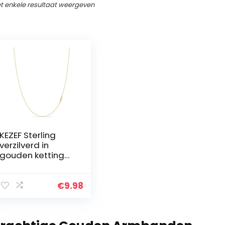
t enkele resultaat weergeven
KEZEF Sterling
verzilverd in
gouden ketting
voor vrouwen –
14K kabel gouden
ketting | 1,3 mm
€
9.98
dunne ovale
schakels ketting
gouden ketting