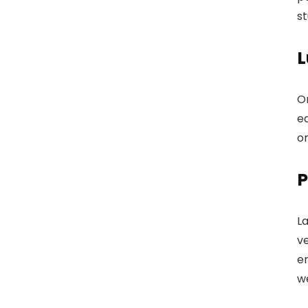
s
O
ed
o
P
La
ve
en
w