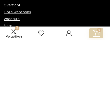
Overzicht
Onze webshops
Vacature
Blogs
0
0
Privacybeleid
Vergelijken
Adverteren
Contact
gouden-ketting.nl
Postadres: Lakenvelder 3 5507KV Veldhoven Nederland
KVK: 88360687
E-mail:
info@gouden-ketting.nl