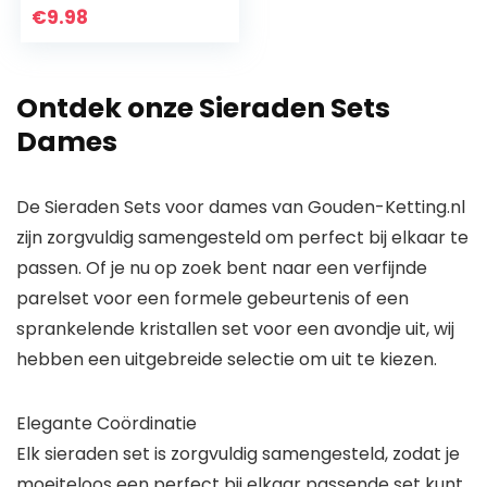
ketting | 1,3 mm
€
9.98
dunne ovale
schakels ketting
gouden ketting
Ontdek onze Sieraden Sets
voor vrouwen |
Italiaans gemaakt
Dames
– geweldig voor
hangers | 14
De Sieraden Sets voor dames van Gouden-Ketting.nl
zijn zorgvuldig samengesteld om perfect bij elkaar te
passen. Of je nu op zoek bent naar een verfijnde
parelset voor een formele gebeurtenis of een
sprankelende kristallen set voor een avondje uit, wij
hebben een uitgebreide selectie om uit te kiezen.
Elegante Coördinatie
Elk sieraden set is zorgvuldig samengesteld, zodat je
moeiteloos een perfect bij elkaar passende set kunt