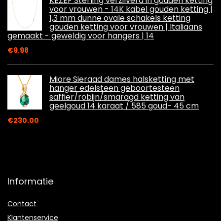
KEZEF Sterling verzilverd in gouden ketting
voor vrouwen - 14K kabel gouden ketting |
1,3 mm dunne ovale schakels ketting
gouden ketting voor vrouwen | Italiaans
gemaakt - geweldig voor hangers | 14
€
9.98
Miore Sieraad dames halsketting met
hanger edelsteen geboortesteen
saffier/robijn/smaragd ketting van
geelgoud 14 karaat / 585 goud- 45 cm
€
230.00
Informatie
Contact
Klantenservice