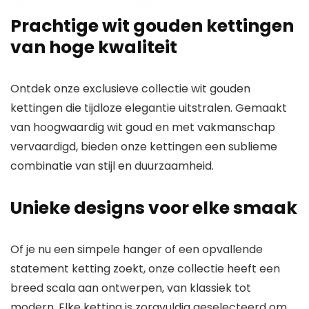
gouden ketting
Prachtige wit gouden kettingen
voor vrouwen |
Italiaans gemaakt
van hoge kwaliteit
– geweldig voor
hangers | 14
Ontdek onze exclusieve collectie wit gouden
kettingen die tijdloze elegantie uitstralen. Gemaakt
van hoogwaardig wit goud en met vakmanschap
vervaardigd, bieden onze kettingen een sublieme
combinatie van stijl en duurzaamheid.
Unieke designs voor elke smaak
Of je nu een simpele hanger of een opvallende
statement ketting zoekt, onze collectie heeft een
breed scala aan ontwerpen, van klassiek tot
modern. Elke ketting is zorgvuldig geselecteerd om