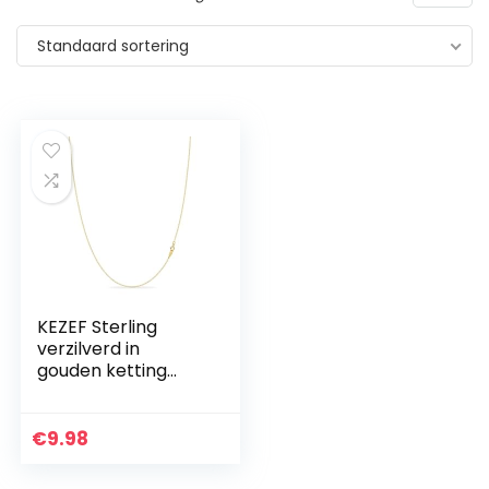
Standaard sortering
KEZEF Sterling
verzilverd in
gouden ketting
voor vrouwen – 14K
kabel gouden
ketting | 1,3 mm
€
9.98
dunne ovale
schakels ketting