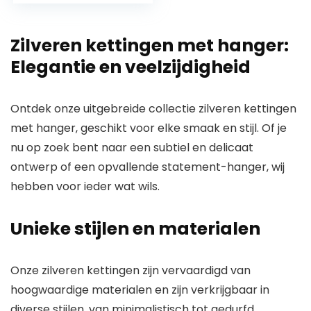
schakels ketting
gouden ketting
Zilveren kettingen met hanger:
voor vrouwen |
Italiaans gemaakt
Elegantie en veelzijdigheid
– geweldig voor
hangers | 14
Ontdek onze uitgebreide collectie zilveren kettingen
met hanger, geschikt voor elke smaak en stijl. Of je
nu op zoek bent naar een subtiel en delicaat
ontwerp of een opvallende statement-hanger, wij
hebben voor ieder wat wils.
Unieke stijlen en materialen
Onze zilveren kettingen zijn vervaardigd van
hoogwaardige materialen en zijn verkrijgbaar in
diverse stijlen, van minimalistisch tot gedurfd.