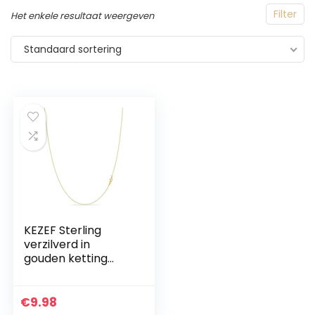
Filter
Het enkele resultaat weergeven
Standaard sortering
KEZEF Sterling
verzilverd in
gouden ketting
voor vrouwen – 14K
kabel gouden
ketting | 1,3 mm
€
9.98
dunne ovale