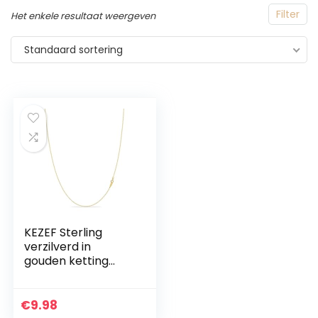
Filter
Het enkele resultaat weergeven
Standaard sortering
KEZEF Sterling
verzilverd in
gouden ketting
voor vrouwen – 14K
kabel gouden
ketting | 1,3 mm
€
9.98
dunne ovale