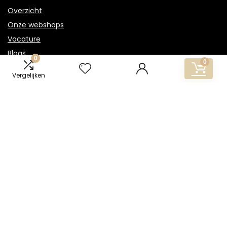
Overzicht
Onze webshops
Vacature
Blogs
0
0
Privacybeleid
Vergelijken
Adverteren
Contact
gouden-ketting.nl
Postadres: Lakenvelder 3 5507KV Veldhoven Nederland
KVK: 88360687
E-mail:
info@gouden-ketting.nl