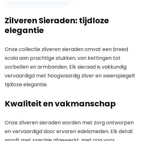
schakels ketting
gouden ketting
Zilveren Sieraden: tijdloze
voor vrouwen |
Italiaans gemaakt
elegantie
– geweldig voor
hangers | 14
Onze collectie zilveren sieraden omvat een breed
scala aan prachtige stukken, van kettingen tot
oorbellen en armbanden. Elk sieraad is vakkundig
vervaardigd met hoogwaardig zilver en weerspiegelt
tijdloze elegantie.
Kwaliteit en vakmanschap
Onze zilveren sieraden worden met zorg ontworpen
en vervaardigd door ervaren edelsmeden. Elk detail
wordt met precisie afgewerkt, met oog voor