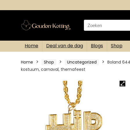
Search
for:
Home
Deal van de dag
Blogs
Shop
Home
Shop
Uncategorized
Boland 6440
kostuum, carnaval, themafeest