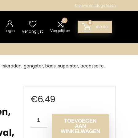
Nieuws en blogs lezen
0
0
€
0.00
Login
Vergelijken
verlanglijst
-sieraden, gangster, baas, superster, accessoire,
€
6.49
en,
TOEVOEGEN
AAN
al,
WINKELWAGEN