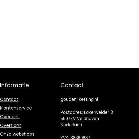
Informatie
Contact
Contact
gouden-ketting.nl
Klantenservice
Postadres: Lakenvelder 3
Over ons
5507KV Veldhoven
Nederland
Overzicht
Onze webshops
KVK: 88360687