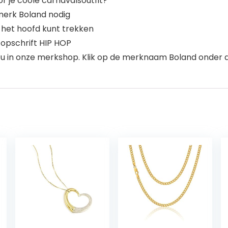
r je coole carnavalsoutfit?
merk Boland nodig
r het hoofd kunt trekken
t opschrift HIP HOP
 u in onze merkshop. Klik op de merknaam Boland onder d