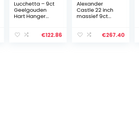
Lucchetta – 9ct
Alexander
Geelgouden
Castle 22 inch
Hart Hanger
massief 9ct
Ketting met
gouden ketting
Diamant Stof
stoeprand
Effect, 17,7 inch
ketting ketting –
€
122.86
€
267.40
(45cm), Goud
2 mm –
geelgouden
ketting voor
dames en heren
– met sieraden
geschenkdoos,
Goud