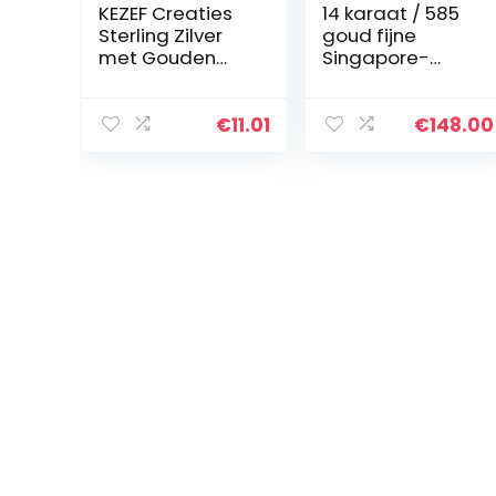
KEZEF Creaties
14 karaat / 585
Sterling Zilver
goud fijne
met Gouden
Singapore-
Overlay 1.3mm –
ketting
Kabel Ketting
geelgoud –
Ketting Maten
lengte naar
€
11.01
€
148.00
16-36 Inch, zilver
keuze