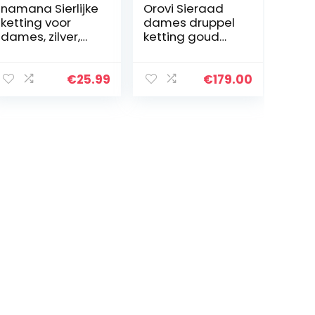
namana Sierlijke
Orovi Sieraad
ketting voor
dames druppel
dames, zilver,
ketting goud
goud of
met
roségoud, lange
kettinghanger
halskettingen
edelsteen
€
25.99
€
179.00
voor dames,
geboortesteen
met
robijn/saffier/s
zirkoniasteentje
maragd
s, gelaagde
klassieke
halskettingen
halsketting van
voor dames en
geelgoud 9
tienermeisjes,
karaat / 375
met
goud edelsteen
sieradenzakje
sieraad