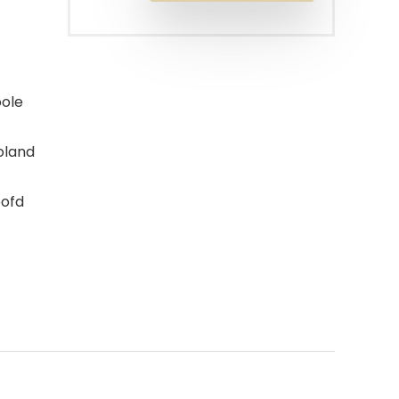
oole
oland
oofd