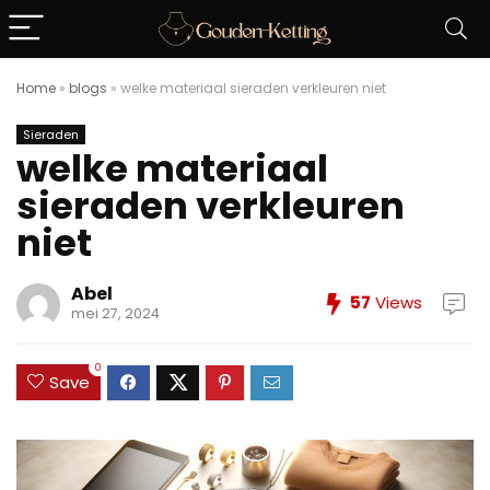
Home
»
blogs
»
welke materiaal sieraden verkleuren niet
Sieraden
welke materiaal
sieraden verkleuren
niet
Abel
57
Views
mei 27, 2024
0
Save