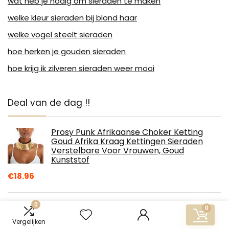
wat heb je nodig om sieraden te maken
welke kleur sieraden bij blond haar
welke vogel steelt sieraden
hoe herken je gouden sieraden
hoe krijg ik zilveren sieraden weer mooi
Deal van de dag !!
Prosy Punk Afrikaanse Choker Ketting
Goud Afrika Kraag Kettingen Sieraden
Verstelbare Voor Vrouwen, Goud
Kunststof
€
18.96
0
GD GOOD.designs EST. 2015 Maria ketting
0
voor vrouwen - Waterdicht - Madonna
Vergelijken
ketting met kleine roestvrijstalen kruis