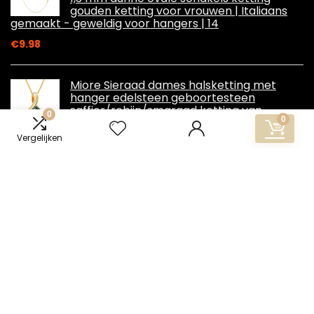
gouden ketting voor vrouwen | Italiaans
gemaakt - geweldig voor hangers | 14
€
9.98
Miore Sieraad dames halsketting met
hanger edelsteen geboortesteen
saffier/robijn/smaragd ketting van
0
0
geelgoud 14 karaat / 585 goud- 45 cm
Vergelijken
€
230.00
Informatie
Contact
Klantenservice
Over ons