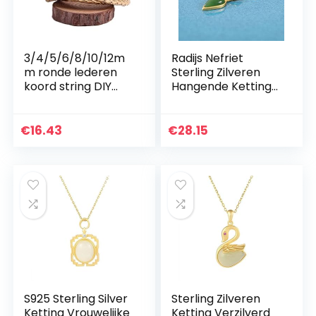
3/4/5/6/8/10/12m
Radijs Nefriet
m ronde lederen
Sterling Zilveren
koord string DIY
Hangende Ketting
ketting armband
Vrouwelijke Niche
maken vinden van
Design Ketting,
goud/zilver
Gouden Nefrite
€
16.43
€
28.15
gevlochten PU
Jasper, Sterling
touw sieraden
zilver
accessoires, 1 stks
(Color : Gold, Size :
6mm 5m)
S925 Sterling Silver
Sterling Zilveren
Ketting Vrouwelijke
Ketting Verzilverd