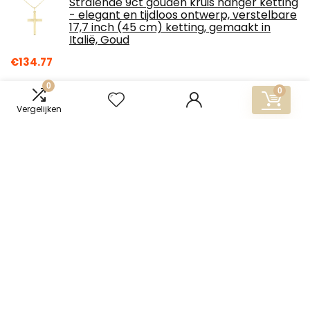
Stralende 9ct gouden kruis hanger ketting
- elegant en tijdloos ontwerp, verstelbare
17,7 inch (45 cm) ketting, gemaakt in
Italië, Goud
€
134.77
0
0
18ct verguld sterling zilver .7mm stevige
Vergelijken
dunne doos ketting nikkelvrij gemaakt in
Italië (14" - 36")
€
14.07
OZ Jewels Roségoud - Goud - Zilver
Goudgekleurde Zilveren Ketting met
Bloeiende Magnoliadesign Versierd met
Zirkonium
€
47.90