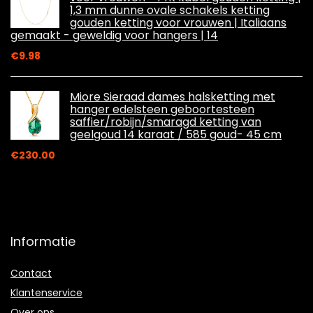
1,3 mm dunne ovale schakels ketting
gouden ketting voor vrouwen | Italiaans
gemaakt - geweldig voor hangers | 14
€
9.98
Miore Sieraad dames halsketting met
hanger edelsteen geboortesteen
saffier/robijn/smaragd ketting van
geelgoud 14 karaat / 585 goud- 45 cm
€
230.00
Informatie
Contact
Klantenservice
Over ons