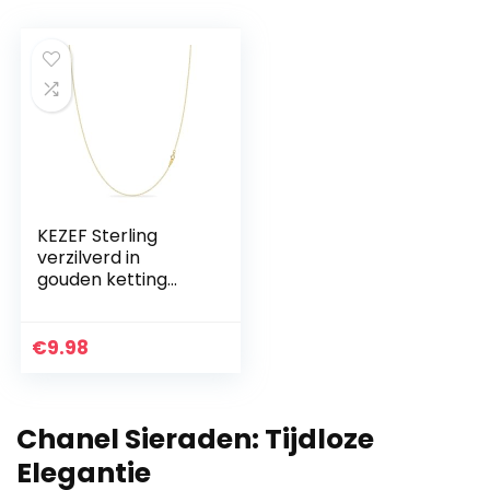
KEZEF Sterling
verzilverd in
gouden ketting
voor vrouwen – 14K
kabel gouden
ketting | 1,3 mm
€
9.98
dunne ovale
schakels ketting
gouden ketting
Chanel Sieraden: Tijdloze
voor vrouwen |
Italiaans gemaakt
Elegantie
– geweldig voor