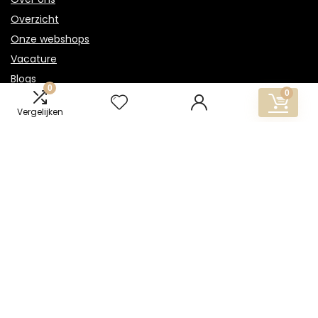
Overzicht
Onze webshops
Vacature
Blogs
0
0
Privacybeleid
Vergelijken
Adverteren
Contact
gouden-ketting.nl
Postadres: Lakenvelder 3 5507KV Veldhoven Nederland
KVK: 88360687
E-mail:
info@gouden-ketting.nl