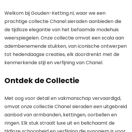
hangers | 14
Welkom bij
Gouden-Ketting.nl
, waar we een
prachtige collectie
Chanel sieraden
aanbieden die
de tijdloze elegantie van het befaamde modehuis
weerspiegelen. Onze collectie omvat een scala aan
adembenemende stukken, van iconische ontwerpen
tot hedendaagse creaties, elk doordrenkt met de
kenmerkende stijl en verfijning van
Chanel
.
Ontdek de Collectie
Met oog voor detail en vakmanschap vervaardigd,
omvat onze collectie
Chanel sieraden
een uitgebreid
aanbod van armbanden, kettingen, oorbellen en
ringen. Elk stuk straalt luxe uit en belichaamt de
tijdloze schoonheid en verfijning die synoniem is voor