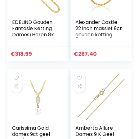
EDELIND Gouden
Alexander Castle
Fantasie Ketting
22 inch massief 9ct
Dames/Heren 8k
gouden ketting
9k 14k Echt Goud
stoeprand ketting
Geelgoud/Bicolor
ketting – 2 mm –
Breedte 3.5 mm
geelgouden
€
318.99
€
267.40
Lengte naar keuze
ketting voor
Ketting goud met
dames en heren –
sieradendoosje
met sieraden
geschenkdoos,
Goud
Carissima Gold
Amberta Allure
dames 9ct geel
Dames 9 K Geel