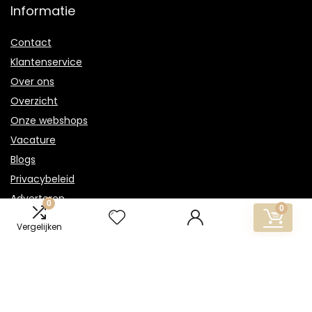
Informatie
Contact
Klantenservice
Over ons
Overzicht
Onze webshops
Vacature
Blogs
Privacybeleid
Adverteren
0
0
Contact
Vergelijken
gouden-ketting.nl
Postadres: Lakenvelder 3 5507KV Veldhoven Nederland