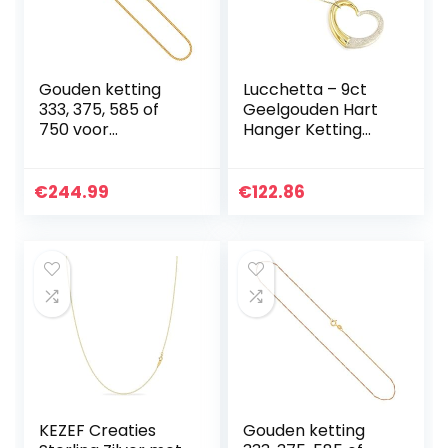
Gouden ketting
Lucchetta – 9ct
333, 375, 585 of
Geelgouden Hart
750 voor
Hanger Ketting
heren/kinderen
met Diamant Stof
van origineel
Effect, 17,7 inch
geelgoud, breedte
(45cm), Goud
€
244.99
€
122.86
1.4 mm, Kinketting
plat 8, 9, 14 of 18 k,
Veerringsluiting
met stempel,
lengte 34-100 cm
KEZEF Creaties
Gouden ketting