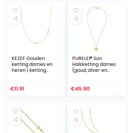
KEZEF Gouden
PURELEI® Sun
ketting dames en
Halsketting dames
heren | ketting
(goud, zilver en
goud zonder
roségoud) met
hanger | 585
zonhanger (50/55
vergulde
cm lengte,
€
11.91
€
45.90
halsketting van
verstelbaar)
925 zilver | 1 mm
sieraden
gouden ketting |
waterdicht
gouden ketting |
Venetiaanse bijoux
collier chaine or
homme femme |