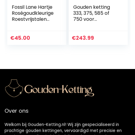
Fossil Lane Hartje
Gouden ketting
Roségoudkleurige
333, 375, 585 of
Roestvrijstalen
750 voor
Ketting
dames/kinderen
van origineel
geelgoud, breedte
€
45.00
€
243.99
1.1 mm,
ankerketting rond
8, 9, 14 of 18 k,
Karabijnsluiting
met stempel,
lengte 34-100 cm
Over ons
Welkom bij Gouden-Ketting.nl! Wij zijn gespecialiseerd in
prachtige gouden kettingen, vervaardigd met precisie en