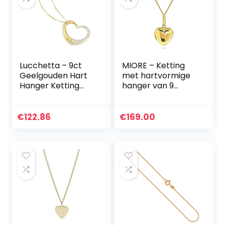
edelsteen sieraad
Lucchetta – 9ct
MIORE – Ketting
Geelgouden Hart
met hartvormige
Hanger Ketting
hanger van 9
met Diamant Stof
karaat geelgoud
Effect, 17,7 inch
(375) – filigraan
(45cm), Goud
gouden
€
122.86
€
169.00
halsketting dames
– gouden ketting in
hoogwaardig
juwelendoosje om
cadeau te geven
(45 cm), Goud,
Geen edelsteen