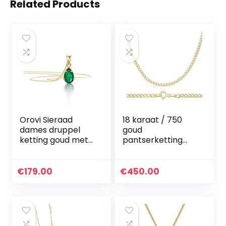
Related Products
Orovi Sieraad
18 karaat / 750
dames druppel
goud
ketting goud met
pantserketting
kettinghanger
geelgoud unisex
edelsteen
ketting – breedte
geboortesteen
2,3 mm – lengte
€
179.00
€
450.00
robijn/saffier/sma
naar keuze
ragd klassieke
halsketting van
geelgoud 9 karaat
/ 375 goud