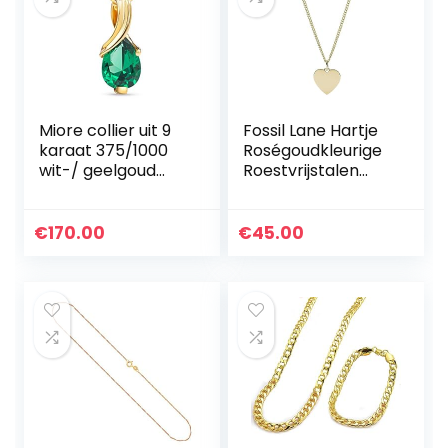
Miore collier uit 9
Fossil Lane Hartje
karaat 375/1000
Roségoudkleurige
wit-/ geelgoud
Roestvrijstalen
met peervormige
Ketting
edelsteen hanger
€
170.00
€
45.00