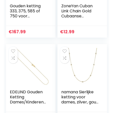
Gouden ketting
ZoneYan Cuban
333, 375, 585 of
Link Chain Gold
750 voor
Cubaanse
dames/kinderen
schakelketting
van origineel
voor heren,
geelgoud, breedte
Cubaanse
€
167.99
€
12.99
1 mm, Singapore-
schakelketting
keten 8, 9, 14 of 18
voor heren, Cuban
k, Veerringsluiting
Chain Set, hiphop-
met stempel,
ketting voor heren,
lengte 34-80 cm
goud, halsketting +
armband
EDELIND Gouden
namana Sierlijke
Ketting
ketting voor
Dames/Kinderen
dames, zilver, goud
8k 9k 14k 18k Echt
of roségoud, lange
Goud Ankerketting
halskettingen voor