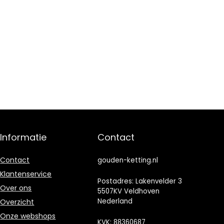
Informatie
Contact
Contact
gouden-ketting.nl
Klantenservice
Postadres: Lakenvelder 3
Over ons
5507KV Veldhoven
Nederland
Overzicht
Onze webshops
KVK: 88360687