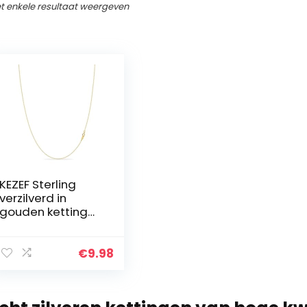
t enkele resultaat weergeven
KEZEF Sterling
verzilverd in
gouden ketting
voor vrouwen –
14K kabel gouden
ketting | 1,3 mm
€
9.98
dunne ovale
schakels ketting
gouden ketting