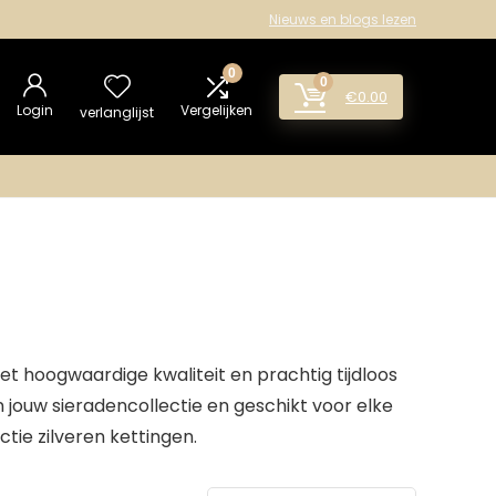
Nieuws en blogs lezen
0
0
€
0.00
Login
Vergelijken
verlanglijst
et hoogwaardige kwaliteit en prachtig tijdloos
 jouw sieradencollectie en geschikt voor elke
ctie zilveren kettingen.