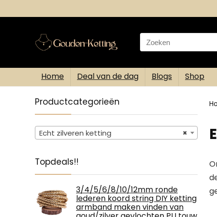
Search
for:
Home
Deal van de dag
Blogs
Shop
Productcategorieën
H
E
Echt zilveren ketting
×
Topdeals!!
On
de
3/4/5/6/8/10/12mm ronde
ge
lederen koord string DIY ketting
armband maken vinden van
goud/zilver gevlochten PU touw