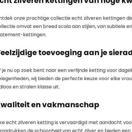
cht zilveren kettingen van hoge kw
voor vrouwen |
Italiaans
gemaakt –
geweldig voor
ntdek onze prachtige collectie echt zilveren kettingen d
hangers | 14
llectie omvat een breed scala aan stijlen, van subtiele 
tatement-kettingen.
eelzijdige toevoeging aan je siera
 je nu op zoek bent naar een verfijnde ketting voor dagel
elegenheden, wij bieden de perfecte keuze voor elke vrouw
jdloos en stralen klasse uit.
waliteit en vakmanschap
ke echt zilveren ketting is vervaardigd met aandacht voo
nadrukken de schoonheid van echt zilver en bieden een ve