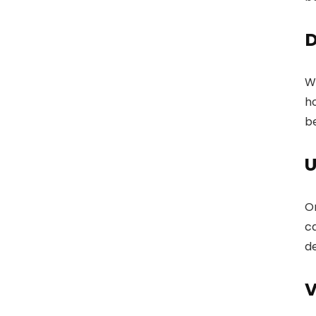
D
W
h
be
U
On
ca
de
V