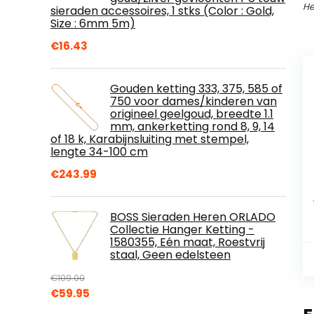
He
sieraden accessoires, 1 stks (Color : Gold,
Size : 6mm 5m)
€
16.43
Gouden ketting 333, 375, 585 of
750 voor dames/kinderen van
origineel geelgoud, breedte 1.1
mm, ankerketting rond 8, 9, 14
of 18 k, Karabijnsluiting met stempel,
lengte 34-100 cm
€
243.99
BOSS Sieraden Heren ORLADO
Collectie Hanger Ketting -
1580355, Eén maat, Roestvrij
staal, Geen edelsteen
€
109.00
Oorspronkelijke
Huidige
€
59.95
prijs
prijs