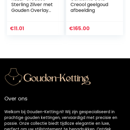
Sterling Zilver met
Creool geelgoud
Gouden Overlay
afbeelding
1.3mm – Kabel
Ketting Ketting
Maten 16-36 Inch,
€
11.01
€
165.00
zilver
Over ons
Welkom bij Gouden-Ketting.nl! Wij zijn gespecialiseerd in
prachtige gouden kettingen, vervaardigd met precisie en
passie. Onze collectie biedt tijdloze elegantie en luxe,
perfect om uw stijlstatement te benadrukken. Ontdek