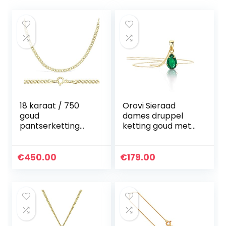
18 karaat / 750
Orovi Sieraad
goud
dames druppel
pantserketting
ketting goud met
geelgoud unisex
kettinghanger
ketting – breedte
edelsteen
2,3 mm – lengte
geboortesteen
€
450.00
€
179.00
naar keuze
robijn/saffier/sma
ragd klassieke
halsketting van
geelgoud 9 karaat
/ 375 goud
edelsteen sieraad