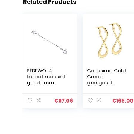
Related Products
BEBEWO 14
Carissima Gold
karaat massief
Creool
goud 1 mm
geelgoud
kabelketting
afbeelding
verlengstuk met
kreeft set voor
€
97.06
€
165.00
vrouwen,
verlenging voor
ketting
armband
enkelbandje