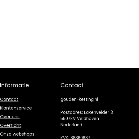
Informatie
Contact
Contact
gouden-ketting.nl
Klantenservice
Postadres: Lakenvelder 3
Over ons
5507KV Veldhoven
Nederland
Overzicht
Onze webshops
KVK: 88360687