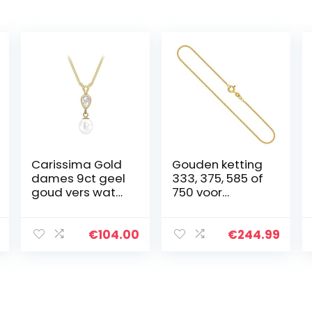
Carissima Gold
Gouden ketting
dames 9ct geel
333, 375, 585 of
goud vers water
750 voor
parel en CZ
heren/kinderen
hanger 6mm x
van origineel
22.7mm op 9ct
geelgoud,
€
104.00
€
244.99
geel goud
breedte 1.4 mm,
diamant
Kinketting plat 8,
gesneden
9, 14 of 18 k,
stoeprand
Veerringsluiting
ketting 0.7mm
met stempel,