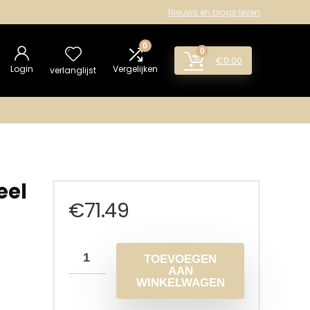
Nieuws en blogs lezen
0
0
€
0.00
Login
Vergelijken
verlanglijst
eel
€
71.49
TOEVOEGEN
AAN
WINKELWAGEN