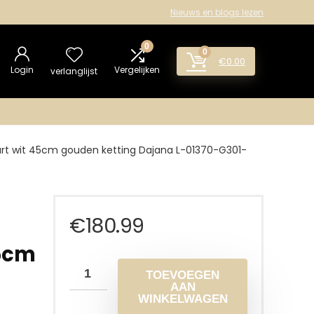
Nieuws en blogs lezen
0
0
€
0.00
Login
Vergelijken
verlanglijst
wart wit 45cm gouden ketting Dajana L-01370-G301-
€
180.99
45cm
TOEVOEGEN
AAN
WINKELWAGEN