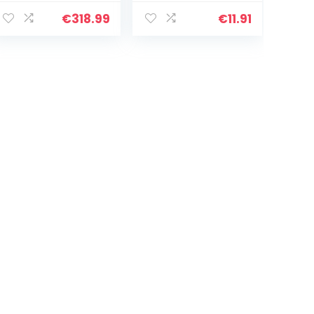
Goud
zonder hanger |
Geelgoud/Bicol
585 vergulde
€
318.99
€
11.91
or Breedte 3.5
halsketting van
mm Lengte naar
925 zilver | 1 mm
keuze Ketting
gouden ketting |
goud met
gouden ketting |
sieradendoosje
Venetiaanse
bijoux collier
chaine or
homme femme
|