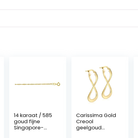
14 karaat / 585
Carissima Gold
goud fijne
Creool
Singapore-
geelgoud
ketting
afbeelding