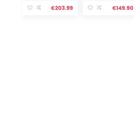
Echt Goud
geelgoud 9
Ankerketting
karaat / 375
€
203.99
€
149.90
rond Breedte 0.8
goud,
mm Lengte naar
halssieraad 45
keuze Ketting
cm, Goud
goud met
sieradendoosje