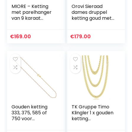
MIORE – Ketting
Orovi Sieraad
met parelhanger
dames druppel
van 9 karaat
ketting goud met
geelgoud (375) –
kettinghanger
filigraan gouden
edelsteen
halsketting voor
geboortesteen
€
169.00
€
179.00
dames met witte
robijn/saffier/sma
zoetwaterparel –
ragd klassieke
gouden ketting in
halsketting van
hoogwaardig
geelgoud 9 karaat
sieradendoosje om
/ 375 goud
cadeau te geven
edelsteen sieraad
(45
Gouden ketting
TK Gruppe Timo
333, 375, 585 of
Klingler 1 x gouden
750 voor
ketting
dames/kinderen
pantserketting ca.
van origineel
50 cm gouden