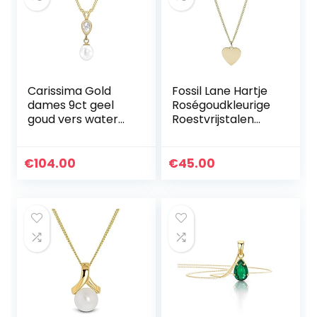
Carissima Gold
Fossil Lane Hartje
dames 9ct geel
Roségoudkleurige
goud vers water
Roestvrijstalen
parel en CZ
Ketting
hanger 6mm x
22.7mm op 9ct
€
104.00
€
45.00
geel goud diamant
gesneden
stoeprand ketting
0.7mm lengte
46cm/18″