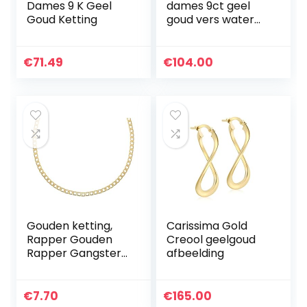
Dames 9 K Geel
dames 9ct geel
Goud Ketting
goud vers water
parel en CZ
hanger 6mm x
22.7mm op 9ct
€
71.49
€
104.00
geel goud diamant
gesneden
stoeprand ketting
0.7mm lengte
46cm/18″
Gouden ketting,
Carissima Gold
Rapper Gouden
Creool geelgoud
Rapper Gangster
afbeelding
Ketting – rijke
gouden look –
perfect om mee
€
7.70
€
165.00