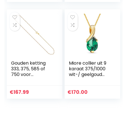
te pronken op
carnaval &
themafeest
Gouden ketting
Miore collier uit 9
333, 375, 585 of
karaat 375/1000
750 voor
wit-/ geelgoud
dames/kinderen
met peervormige
van origineel
edelsteen hanger
geelgoud, breedte
€
167.99
€
170.00
1 mm, Singapore-
keten 8, 9, 14 of 18
k, Veerringsluiting
met stempel,
lengte 34-80 cm