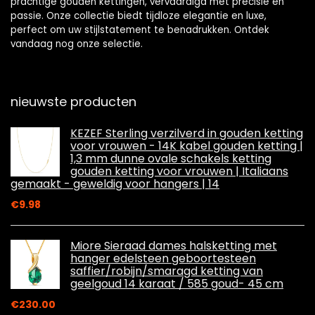
prachtige gouden kettingen, vervaardigd met precisie en
passie. Onze collectie biedt tijdloze elegantie en luxe,
perfect om uw stijlstatement te benadrukken. Ontdek
vandaag nog onze selectie.
nieuwste producten
KEZEF Sterling verzilverd in gouden ketting
voor vrouwen - 14K kabel gouden ketting |
1,3 mm dunne ovale schakels ketting
gouden ketting voor vrouwen | Italiaans
gemaakt - geweldig voor hangers | 14
€
9.98
Miore Sieraad dames halsketting met
hanger edelsteen geboortesteen
saffier/robijn/smaragd ketting van
geelgoud 14 karaat / 585 goud- 45 cm
€
230.00