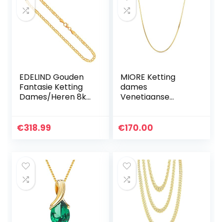
goud, halsketting +
armband
EDELIND Gouden
MIORE Ketting
Fantasie Ketting
dames
Dames/Heren 8k
Venetiaanse
9k 14k Echt Goud
halsketting
Geelgoud/Bicolor
geelgoud 9 karaat
Breedte 3.5 mm
/ 375 goud, lengte
€
318.99
€
170.00
Lengte naar keuze
45 cm sieraden,
Ketting goud met
Goud
sieradendoosje