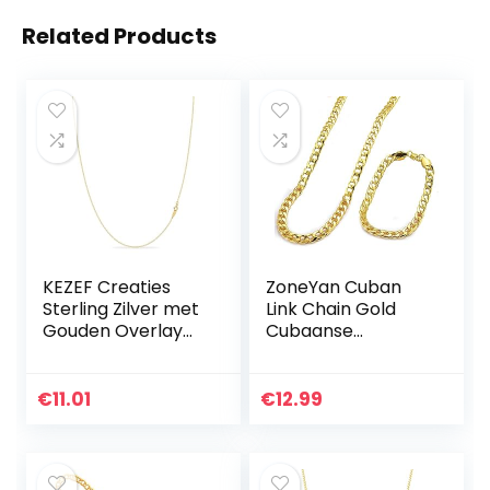
Related Products
KEZEF Creaties
ZoneYan Cuban
Sterling Zilver met
Link Chain Gold
Gouden Overlay
Cubaanse
1.3mm – Kabel
schakelketting
Ketting Ketting
voor heren,
Maten 16-36 Inch,
Cubaanse
€
11.01
€
12.99
zilver
schakelketting
voor heren, Cuban
Chain Set, hiphop-
ketting voor heren,