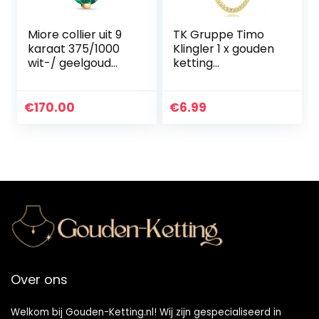
Miore collier uit 9
TK Gruppe Timo
karaat 375/1000
Klingler 1 x gouden
wit-/ geelgoud
ketting
met peervormige
pantserketting ca.
edelsteen hanger
50 cm gouden
ketting als rapper
€
170.00
€
6.99
gangster focus hila
accessoires jaren
80 90 carnaval
Over ons
Welkom bij Gouden-Ketting.nl! Wij zijn gespecialiseerd in