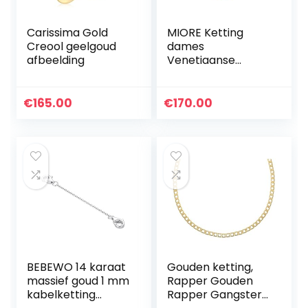
Carissima Gold
MIORE Ketting
Creool geelgoud
dames
afbeelding
Venetiaanse
halsketting
geelgoud 9 karaat
/ 375 goud, lengte
€
165.00
€
170.00
45 cm sieraden,
Goud
BEBEWO 14 karaat
Gouden ketting,
massief goud 1 mm
Rapper Gouden
kabelketting
Rapper Gangster