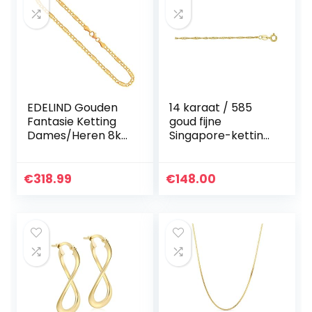
EDELIND Gouden
14 karaat / 585
Fantasie Ketting
goud fijne
Dames/Heren 8k
Singapore-ketting
9k 14k Echt Goud
geelgoud – lengte
Geelgoud/Bicolor
naar keuze
Breedte 3.5 mm
€
318.99
€
148.00
Lengte naar keuze
Ketting goud met
sieradendoosje