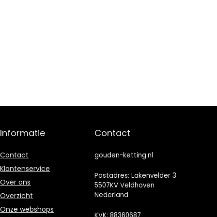
Informatie
Contact
Contact
gouden-ketting.nl
Klantenservice
Postadres: Lakenvelder 3
Over ons
5507KV Veldhoven
Nederland
Overzicht
Onze webshops
KVK: 88360687