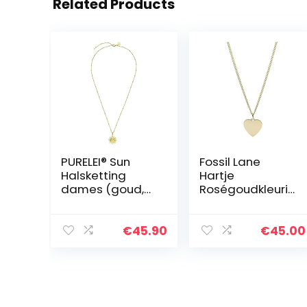
Related Products
PURELEI® Sun
Fossil Lane
Halsketting
Hartje
dames (goud,
Roségoudkleuri
zilver en
ge
roségoud) met
Roestvrijstalen
zonhanger
Ketting
€
45.90
€
45.00
(50/55 cm
lengte,
verstelbaar)
sieraden
waterdicht