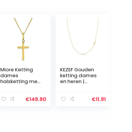
Miore Ketting
KEZEF Gouden
dames
ketting dames
halsketting met
en heren |
hanger kruis van
ketting goud
geelgoud 9
zonder hanger |
karaat / 375
585 vergulde
€
149.90
€
11.91
goud,
halsketting van
halssieraad 45
925 zilver | 1 mm
cm, Goud
gouden ketting |
gouden ketting |
Venetiaanse