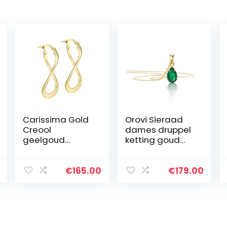
Carissima Gold
Orovi Sieraad
Creool
dames druppel
geelgoud
ketting goud
afbeelding
met
kettinghanger
edelsteen
€
165.00
€
179.00
geboortesteen
robijn/saffier/s
maragd
klassieke
halsketting van