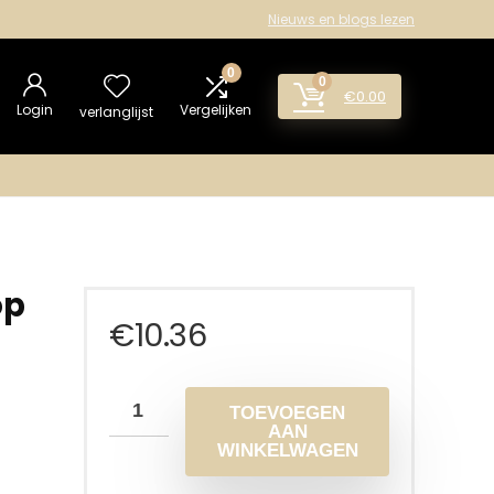
Nieuws en blogs lezen
0
0
€
0.00
Login
Vergelijken
verlanglijst
op
€
10.36
TOEVOEGEN
AAN
WINKELWAGEN